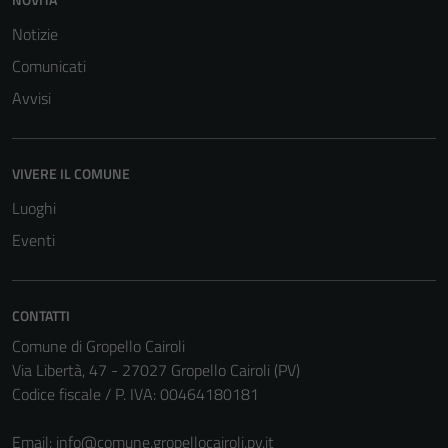
Notizie
Comunicati
Avvisi
VIVERE IL COMUNE
Luoghi
Eventi
CONTATTI
Tecnici
Comune di Gropello Cairoli
Questi cookie
Via Libertà, 47 - 27027 Gropello Cairoli (PV)
sono necessari
Codice fiscale / P. IVA: 00464180181
per il
funzionamento
Email:
info@comune.gropellocairoli.pv.it