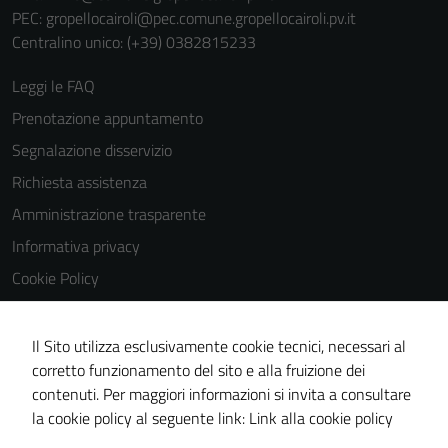
del sito e non
PEC:
gropellocairoli@pec.comune.gropellocairoli.pv.it
possono
Centralino unico: (+39) 0382815233
essere
Leggi le FAQ
disabilitati.
Questi cookie
Prenotazione appuntamento
non raccolgono
Segnalazione disservizio
informazioni
Richiesta assistenza
personali.
Amministrazione trasparente
Informativa privacy
Cookie Policy
Note legali
Dichiarazione di accessibilità
Il Sito utilizza esclusivamente cookie tecnici, necessari al
corretto funzionamento del sito e alla fruizione dei
Obiettivi di accessibilità
contenuti. Per maggiori informazioni si invita a consultare
Piano di miglioramento del sito
la cookie policy al seguente link:
Link alla cookie policy