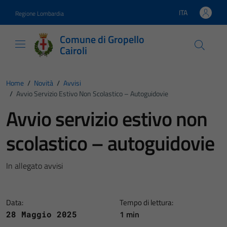
Vai ai contenuti
Vai al footer
ITA
Regione Lombardia
Lingua attiva:
Comune di Gropello
Cairoli
Home
/
Novità
/
Avvisi
/
Avvio Servizio Estivo Non Scolastico – Autoguidovie
Avvio servizio estivo non
scolastico – autoguidovie
In allegato avvisi
Data:
Tempo di lettura:
1 min
28 Maggio 2025