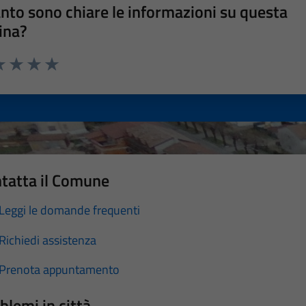
nto sono chiare le informazioni su questa
ina?
a 1 stelle su 5
luta 2 stelle su 5
Valuta 3 stelle su 5
Valuta 4 stelle su 5
Valuta 5 stelle su 5
tatta il Comune
Leggi le domande frequenti
Richiedi assistenza
Prenota appuntamento
blemi in città