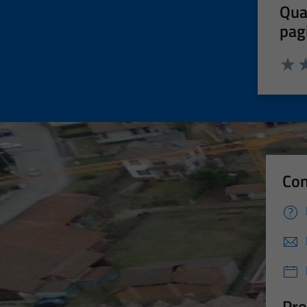
Qua
pag
Valut
Va
Con
Pro