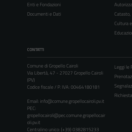
Enti e Fondazioni
Autorizza
Documenti e Dati
Catasto,
Cultura 
Educazio
CONTATTI
Comune di Gropello Cairoli
Leggi le
Via Libertà, 47 - 27027 Gropello Cairoli
Prenota
(PV)
Segnalazi
Codice fiscale / P. IVA: 00464180181
Richiest
Email:
info@comune.gropellocairoli.pv.it
PEC:
gropellocairoli@pec.comune.gropellocair
oli.pv.it
Centralino unico: (+39) 0382815233