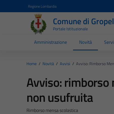
Vai ai contenuti
Vai al footer
Regione Lombardia
Comune di Gropell
Portale Istituzionale
Amministrazione
Novità
Servi
Home
/
Novità
/
Avvisi
/
Avviso: Rimborso Men
Avviso: rimborso 
non usufruita
Rimborso mensa scolastica