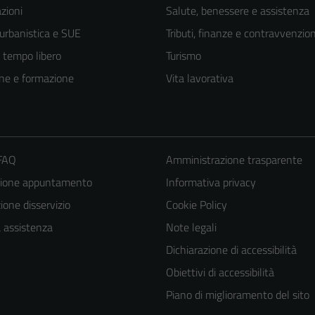
zioni
Salute, benessere e assistenza
 urbanistica e SUE
Tributi, finanze e contravvenzion
e tempo libero
Turismo
ne e formazione
Vita lavorativa
 FAQ
Amministrazione trasparente
zione appuntamento
Informativa privacy
one disservizio
Cookie Policy
Tecnici
a assistenza
Note legali
Questi cookie
Dichiarazione di accessibilità
sono necessari
per il
Obiettivi di accessibilità
funzionamento
Piano di miglioramento del sito
del sito e non