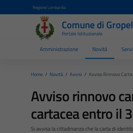
Vai ai contenuti
Vai al footer
Regione Lombardia
Comune di Gropell
Portale Istituzionale
Amministrazione
Novità
Servi
Home
/
Novità
/
Avvisi
/
Avviso Rinnovo Carta 
Avviso rinnovo car
cartacea entro il
Si avvisa la cittadinanza che la carta di identit