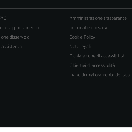
 FAQ
Amministrazione trasparente
zione appuntamento
Informativa privacy
one disservizio
Cookie Policy
a assistenza
Note legali
Dichiarazione di accessibilità
Tecnici
Obiettivi di accessibilità
Questi cookie
Piano di miglioramento del sito
sono necessari
per il
funzionamento
del sito e non
possono
essere
disabilitati.