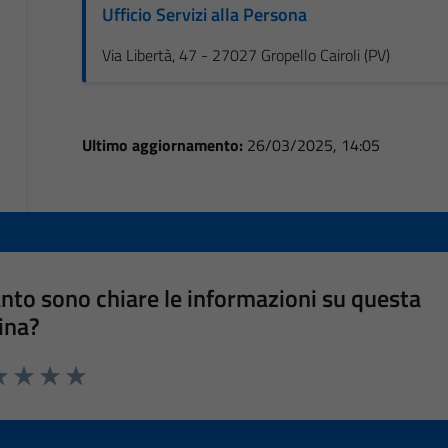
Ufficio Servizi alla Persona
Via Libertà, 47 - 27027 Gropello Cairoli (PV)
Ultimo aggiornamento:
26/03/2025, 14:05
nto sono chiare le informazioni su questa
ina?
a 1 stelle su 5
luta 2 stelle su 5
Valuta 3 stelle su 5
Valuta 4 stelle su 5
Valuta 5 stelle su 5