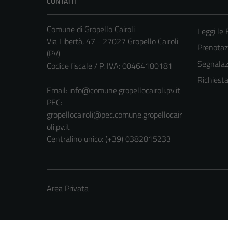
CONTATTI
Comune di Gropello Cairoli
Leggi le
Via Libertà, 47 - 27027 Gropello Cairoli
Prenota
(PV)
Segnalazi
Codice fiscale / P. IVA: 00464180181
Richiest
Email:
info@comune.gropellocairoli.pv.it
PEC:
gropellocairoli@pec.comune.gropellocair
oli.pv.it
Centralino unico: (+39) 0382815233
Area Privata