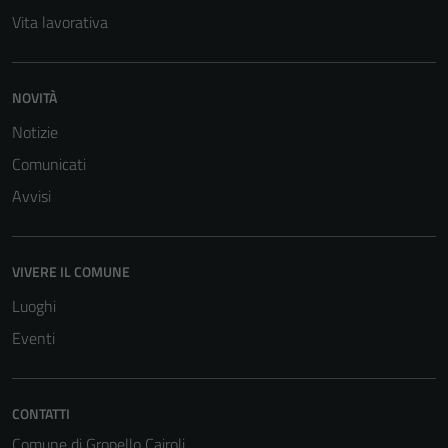
Vita lavorativa
NOVITÀ
Notizie
Comunicati
Tecnici
Questi cookie
Avvisi
sono necessari
per il
funzionamento
VIVERE IL COMUNE
del sito e non
Luoghi
possono
essere
Eventi
disabilitati.
Questi cookie
non raccolgono
CONTATTI
informazioni
Comune di Gropello Cairoli