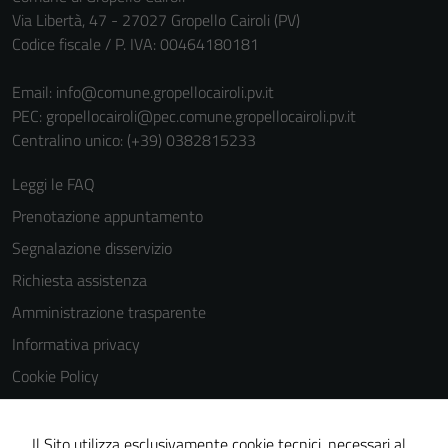
personali.
Via Libertà, 47 - 27027 Gropello Cairoli (PV)
Codice fiscale / P. IVA: 00464180181
Email:
info@comune.gropellocairoli.pv.it
PEC:
gropellocairoli@pec.comune.gropellocairoli.pv.it
Centralino unico: (+39) 0382815233
Leggi le FAQ
Prenotazione appuntamento
Segnalazione disservizio
Richiesta assistenza
Amministrazione trasparente
Informativa privacy
Cookie Policy
Note legali
Dichiarazione di accessibilità
Il Sito utilizza esclusivamente cookie tecnici, necessari al