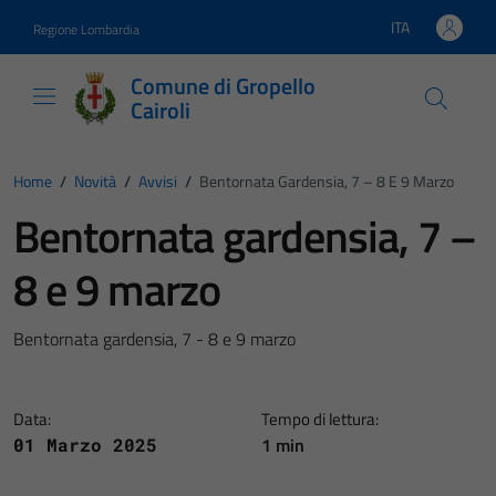
Vai ai contenuti
Vai al footer
ITA
Regione Lombardia
Lingua attiva:
Comune di Gropello
Cairoli
Home
/
Novità
/
Avvisi
/
Bentornata Gardensia, 7 – 8 E 9 Marzo
Bentornata gardensia, 7 –
8 e 9 marzo
Bentornata gardensia, 7 - 8 e 9 marzo
Data:
Tempo di lettura:
1 min
01 Marzo 2025