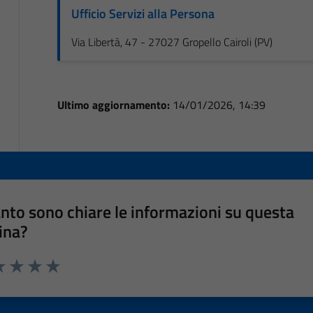
Ufficio Servizi alla Persona
Via Libertà, 47 - 27027 Gropello Cairoli (PV)
Ultimo aggiornamento:
14/01/2026, 14:39
nto sono chiare le informazioni su questa
ina?
a 1 stelle su 5
luta 2 stelle su 5
Valuta 3 stelle su 5
Valuta 4 stelle su 5
Valuta 5 stelle su 5