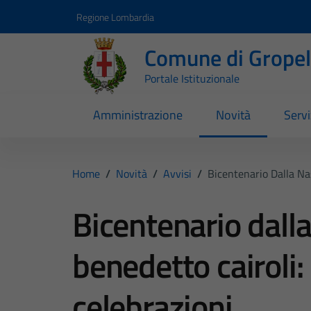
Vai ai contenuti
Vai al footer
Regione Lombardia
Comune di Gropell
Portale Istituzionale
Amministrazione
Novità
Servi
Home
/
Novità
/
Avvisi
/
Bicentenario Dalla Na
Bicentenario dalla
benedetto cairoli
celebrazioni.