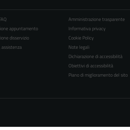
 FAQ
Amministrazione trasparente
zione appuntamento
Informativa privacy
one disservizio
Cookie Policy
a assistenza
Note legali
Dichiarazione di accessibilità
Tecnici
Obiettivi di accessibilità
Questi cookie
Piano di miglioramento del sito
sono necessari
per il
funzionamento
del sito e non
possono
essere
disabilitati.