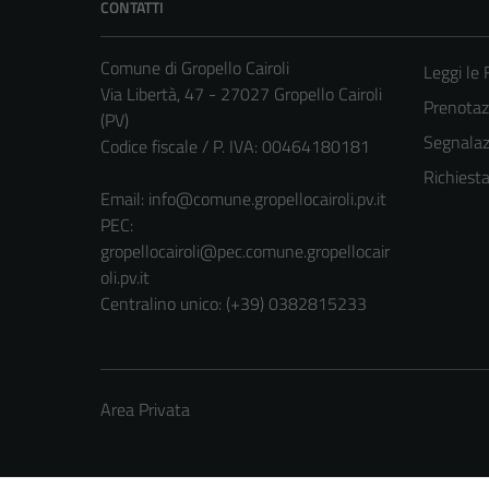
CONTATTI
Comune di Gropello Cairoli
Leggi le
Via Libertà, 47 - 27027 Gropello Cairoli
Prenota
(PV)
Segnalazi
Codice fiscale / P. IVA: 00464180181
Richiest
Email:
info@comune.gropellocairoli.pv.it
PEC:
gropellocairoli@pec.comune.gropellocair
oli.pv.it
Centralino unico: (+39) 0382815233
Area Privata