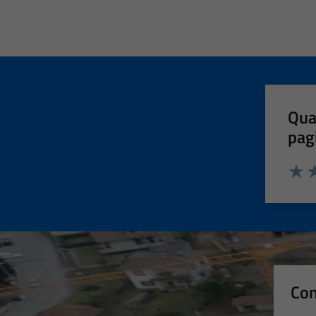
Qua
pag
Valut
Va
Con