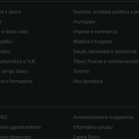
ra e pesca
Giustizia, sicurezza pubblica e po
e
municipale
e stato civile
Imprese e commercio
ubblici
Mobilità e trasporti
zioni
Salute, benessere e assistenza
 urbanistica e SUE
Tributi, finanze e contravvenzion
e tempo libero
Turismo
ne e formazione
Vita lavorativa
 FAQ
Amministrazione trasparente
Tecnici
Questi cookie
zione appuntamento
Informativa privacy
sono necessari
one disservizio
Cookie Policy