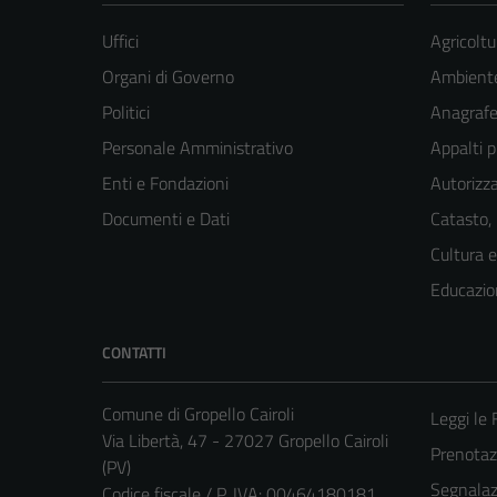
Uffici
Agricoltu
Organi di Governo
Ambient
Politici
Anagrafe 
Personale Amministrativo
Appalti p
Enti e Fondazioni
Autorizza
Documenti e Dati
Catasto,
Cultura 
Educazio
CONTATTI
Comune di Gropello Cairoli
Leggi le
Via Libertà, 47 - 27027 Gropello Cairoli
Prenota
(PV)
Segnalazi
Codice fiscale / P. IVA: 00464180181