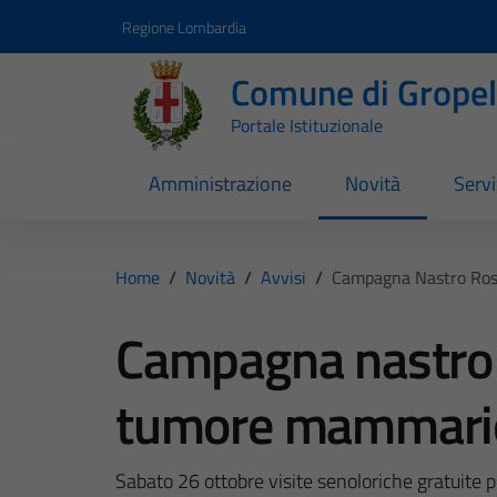
Vai ai contenuti
Vai al footer
Regione Lombardia
Comune di Gropell
Portale Istituzionale
Amministrazione
Novità
Servi
Home
/
Novità
/
Avvisi
/
Campagna Nastro Ros
Campagna nastro r
tumore mammari
Sabato 26 ottobre visite senoloriche gratuite pr