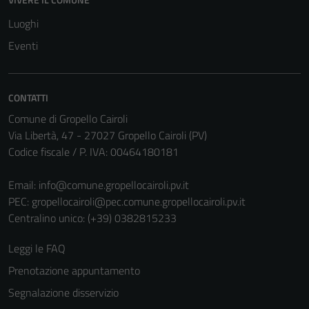
Tecnici
Luoghi
Questi cookie
Eventi
sono necessari
per il
funzionamento
CONTATTI
del sito e non
Comune di Gropello Cairoli
possono
Via Libertà, 47 - 27027 Gropello Cairoli (PV)
essere
Codice fiscale / P. IVA: 00464180181
disabilitati.
Questi cookie
Email:
info@comune.gropellocairoli.pv.it
non raccolgono
PEC:
gropellocairoli@pec.comune.gropellocairoli.pv.it
informazioni
Centralino unico: (+39) 0382815233
personali.
Leggi le FAQ
Prenotazione appuntamento
Segnalazione disservizio