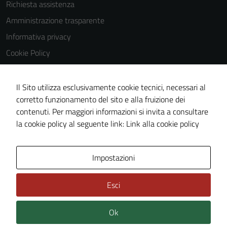
Richiesta assistenza
Amministrazione trasparente
Informativa privacy
Cookie Policy
Note legali
Dichiarazione di accessibilità
Il Sito utilizza esclusivamente cookie tecnici, necessari al
corretto funzionamento del sito e alla fruizione dei
Obiettivi di accessibilità
contenuti. Per maggiori informazioni si invita a consultare
Piano di miglioramento del sito
la cookie policy al seguente link:
Link alla cookie policy
Area Privata
Impostazioni
Esci
Ok
Credits: ©
Technical Design s.r.l.