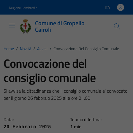
Vai ai contenuti
Vai al footer
ITA
Regione Lombardia
Lingua attiva:
Comune di Gropello
Cairoli
Home
/
Novità
/
Avvisi
/
Convocazione Del Consiglio Comunale
Convocazione del
consiglio comunale
Si avvisa la cittadinanza che il consiglio comunale e' convocato
per il giorno 26 febbraio 2025 alle ore 21.00
Data:
Tempo di lettura:
1 min
20 Febbraio 2025