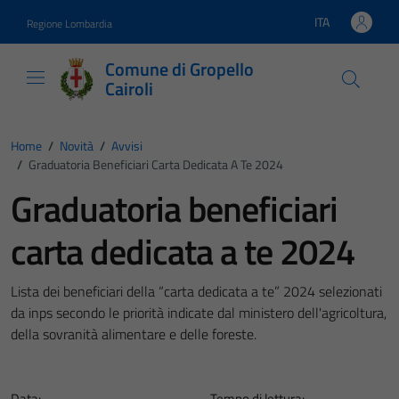
Vai ai contenuti
Vai al footer
ITA
Regione Lombardia
Lingua attiva:
Comune di Gropello
Cairoli
Home
/
Novità
/
Avvisi
/
Graduatoria Beneficiari Carta Dedicata A Te 2024
Graduatoria beneficiari
carta dedicata a te 2024
Lista dei beneficiari della “carta dedicata a te” 2024 selezionati
da inps secondo le priorità indicate dal ministero dell'agricoltura,
della sovranità alimentare e delle foreste.
Data:
Tempo di lettura: