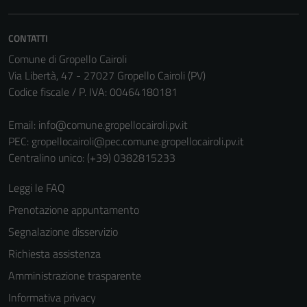
Questi cookie
sono necessari
CONTATTI
per il
funzionamento
Comune di Gropello Cairoli
del sito e non
Via Libertà, 47 - 27027 Gropello Cairoli (PV)
possono
Codice fiscale / P. IVA: 00464180181
essere
disabilitati.
Email:
info@comune.gropellocairoli.pv.it
Questi cookie
PEC:
gropellocairoli@pec.comune.gropellocairoli.pv.it
non raccolgono
Centralino unico: (+39) 0382815233
informazioni
Leggi le FAQ
personali.
Prenotazione appuntamento
Segnalazione disservizio
Richiesta assistenza
Amministrazione trasparente
Informativa privacy