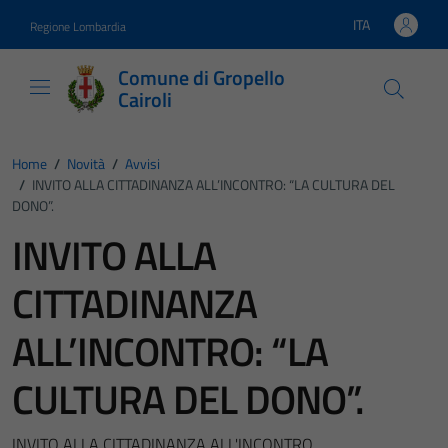
Vai ai contenuti
Vai al footer
ITA
Regione Lombardia
Lingua attiva:
Comune di Gropello
Cairoli
Home
/
Novità
/
Avvisi
/
INVITO ALLA CITTADINANZA ALL’INCONTRO: “LA CULTURA DEL
DONO”.
INVITO ALLA
CITTADINANZA
ALL’INCONTRO: “LA
CULTURA DEL DONO”.
INVITO ALLA CITTADINANZA ALL'INCONTRO