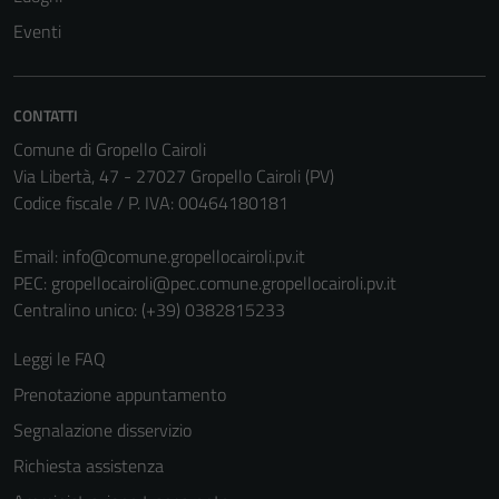
Questi cookie
Eventi
non raccolgono
informazioni
personali.
CONTATTI
Comune di Gropello Cairoli
Via Libertà, 47 - 27027 Gropello Cairoli (PV)
Codice fiscale / P. IVA: 00464180181
Email:
info@comune.gropellocairoli.pv.it
PEC:
gropellocairoli@pec.comune.gropellocairoli.pv.it
Centralino unico: (+39) 0382815233
Leggi le FAQ
Prenotazione appuntamento
Segnalazione disservizio
Richiesta assistenza