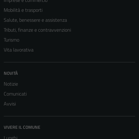
Imprese e commercio
Mobilità e trasporti
Salute, benessere e assistenza
Tributi, finanze e contravvenzioni
Turismo
Vita lavorativa
Tecnici
NOVITÀ
Questi cookie
Notizie
sono necessari
Comunicati
per il
funzionamento
Avvisi
del sito e non
possono
essere
VIVERE IL COMUNE
disabilitati.
Luoghi