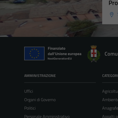
Pro
Comun
AMMINISTRAZIONE
CATEGORI
Uffici
Agricoltu
Organi di Governo
Ambient
Politici
Anagrafe 
Personale Amministrativo
Appalti p