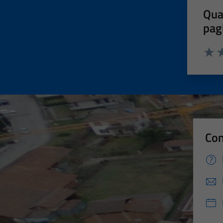
Qua
pag
Valut
Va
Con