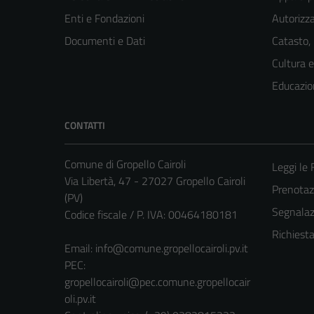
Enti e Fondazioni
Autorizza
Documenti e Dati
Catasto,
Cultura 
Educazio
CONTATTI
Comune di Gropello Cairoli
Leggi le
Via Libertà, 47 - 27027 Gropello Cairoli
Prenota
(PV)
Segnalazi
Codice fiscale / P. IVA: 00464180181
Richiest
Email:
info@comune.gropellocairoli.pv.it
PEC:
gropellocairoli@pec.comune.gropellocair
oli.pv.it