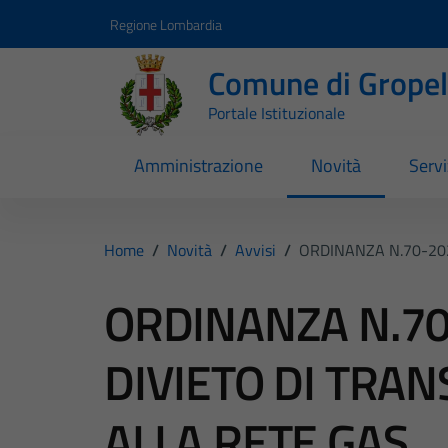
Vai ai contenuti
Vai al footer
Regione Lombardia
Comune di Gropell
Portale Istituzionale
Amministrazione
Novità
Servi
Home
/
Novità
/
Avvisi
/
ORDINANZA N.70-202
ORDINANZA N.70-
DIVIETO DI TRAN
ALLA RETE GAS