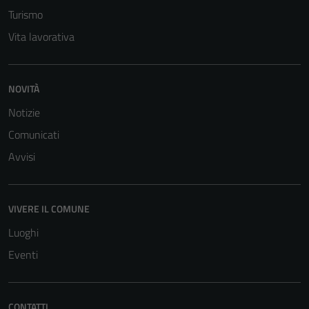
Turismo
Vita lavorativa
NOVITÀ
Notizie
Tecnici
Comunicati
Questi cookie
Avvisi
sono necessari
per il
funzionamento
del sito e non
VIVERE IL COMUNE
possono
Luoghi
essere
Eventi
disabilitati.
Questi cookie
non raccolgono
CONTATTI
informazioni