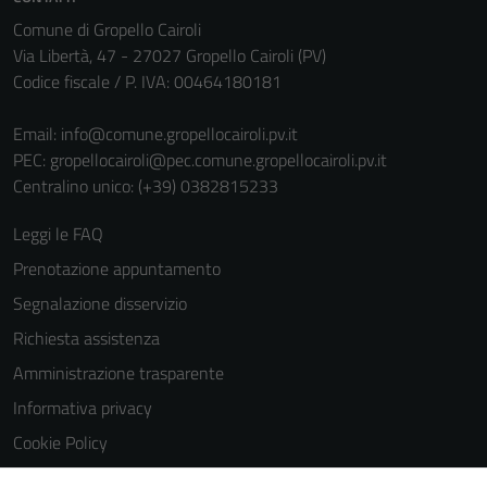
personali.
Comune di Gropello Cairoli
Via Libertà, 47 - 27027 Gropello Cairoli (PV)
Codice fiscale / P. IVA: 00464180181
Email:
info@comune.gropellocairoli.pv.it
PEC:
gropellocairoli@pec.comune.gropellocairoli.pv.it
Centralino unico: (+39) 0382815233
Leggi le FAQ
Prenotazione appuntamento
Segnalazione disservizio
Richiesta assistenza
Amministrazione trasparente
Informativa privacy
Cookie Policy
Note legali