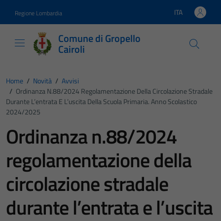
Vai ai contenuti
Vai al footer
ITA
Regione Lombardia
Lingua attiva:
Comune di Gropello
Cairoli
Home
/
Novità
/
Avvisi
/
Ordinanza N.88/2024 Regolamentazione Della Circolazione Stradale
Durante L’entrata E L’uscita Della Scuola Primaria. Anno Scolastico
2024/2025
Ordinanza n.88/2024
regolamentazione della
circolazione stradale
durante l’entrata e l’uscita