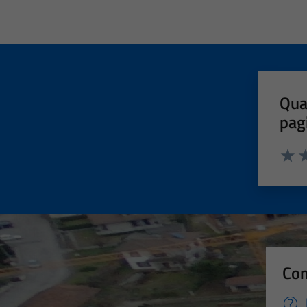
Qua
pag
Valut
Va
Con