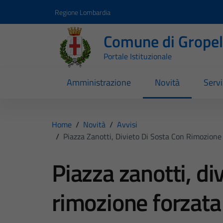
Vai ai contenuti
Vai al footer
Regione Lombardia
Comune di Gropell
Portale Istituzionale
Amministrazione
Novità
Servi
Home
/
Novità
/
Avvisi
/
Piazza Zanotti, Divieto Di Sosta Con Rimozion
Piazza zanotti, di
rimozione forzata