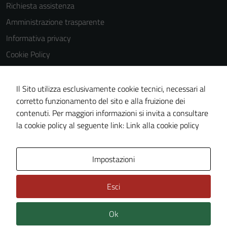
Richiesta assistenza
Amministrazione trasparente
Informativa privacy
Cookie Policy
Note legali
Dichiarazione di accessibilità
Il Sito utilizza esclusivamente cookie tecnici, necessari al
corretto funzionamento del sito e alla fruizione dei
Obiettivi di accessibilità
contenuti. Per maggiori informazioni si invita a consultare
Piano di miglioramento del sito
la cookie policy al seguente link:
Link alla cookie policy
Area Privata
Impostazioni
Esci
Ok
Credits: ©
Technical Design s.r.l.