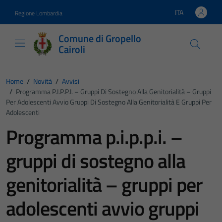
Vai ai contenuti
Vai al footer
ITA
Regione Lombardia
Lingua attiva:
Comune di Gropello
Cairoli
Home
/
Novità
/
Avvisi
/
Programma P.i.p.p.i. – Gruppi Di Sostegno Alla Genitorialità – Gruppi
Per Adolescenti Avvio Gruppi Di Sostegno Alla Genitorialità E Gruppi Per
Adolescenti
Programma p.i.p.p.i. –
gruppi di sostegno alla
genitorialità – gruppi per
adolescenti avvio gruppi