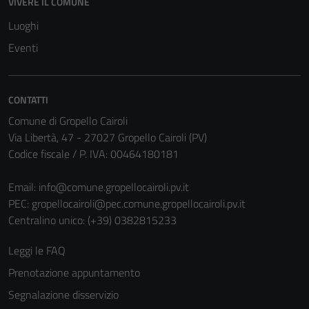
VIVERE IL COMUNE
Tecnici
Luoghi
Questi cookie
Eventi
sono necessari
per il
funzionamento
CONTATTI
del sito e non
Comune di Gropello Cairoli
possono
Via Libertà, 47 - 27027 Gropello Cairoli (PV)
essere
Codice fiscale / P. IVA: 00464180181
disabilitati.
Questi cookie
Email:
info@comune.gropellocairoli.pv.it
non raccolgono
PEC:
gropellocairoli@pec.comune.gropellocairoli.pv.it
informazioni
Centralino unico: (+39) 0382815233
personali.
Leggi le FAQ
Prenotazione appuntamento
Segnalazione disservizio