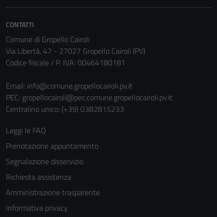
Questi cookie
sono necessari
CONTATTI
per il
Comune di Gropello Cairoli
funzionamento
Via Libertà, 47 - 27027 Gropello Cairoli (PV)
del sito e non
Codice fiscale / P. IVA: 00464180181
possono
essere
Email:
info@comune.gropellocairoli.pv.it
disabilitati.
PEC:
gropellocairoli@pec.comune.gropellocairoli.pv.it
Questi cookie
Centralino unico: (+39) 0382815233
non raccolgono
informazioni
Leggi le FAQ
personali.
Prenotazione appuntamento
Segnalazione disservizio
Richiesta assistenza
Amministrazione trasparente
Informativa privacy