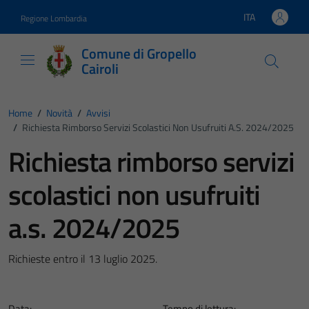
Vai ai contenuti
Vai al footer
ITA
Regione Lombardia
Lingua attiva:
Comune di Gropello
Cairoli
Home
/
Novità
/
Avvisi
/
Richiesta Rimborso Servizi Scolastici Non Usufruiti A.s. 2024/2025
Richiesta rimborso servizi
scolastici non usufruiti
a.s. 2024/2025
Richieste entro il 13 luglio 2025.
Data:
Tempo di lettura: