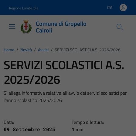
Vai ai contenuti
Vai al footer
ITA
Regione Lombardia
Lingua attiva:
Comune di Gropello
Cairoli
Home
/
Novità
/
Avvisi
/
SERVIZI SCOLASTICI A.S. 2025/2026
SERVIZI SCOLASTICI A.S.
2025/2026
Si allega informativa relativa all'avvio dei servizi scolastici per
l'anno scolastico 2025/2026
Data:
Tempo di lettura:
1 min
09 Settembre 2025