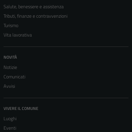
Questi cookie
Salute, benessere e assistenza
sono necessari
Tributi, finanze e contravvenzioni
per il
Turismo
funzionamento
del sito e non
Vita lavorativa
possono
essere
disabilitati.
NOVITÀ
Questi cookie
Notizie
non raccolgono
informazioni
Comunicati
personali.
Avvisi
VIVERE IL COMUNE
Luoghi
Eventi