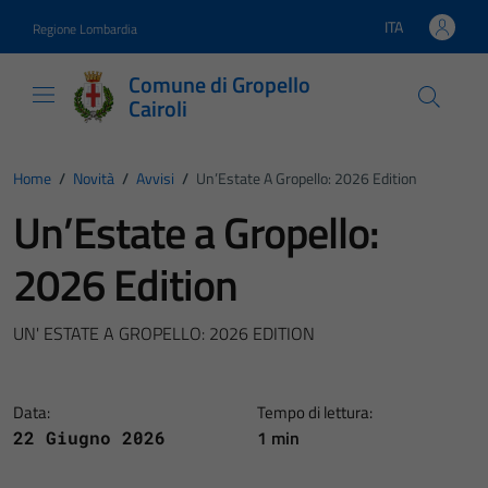
Vai ai contenuti
Vai al footer
ITA
Regione Lombardia
Lingua attiva:
Comune di Gropello
Cairoli
Home
/
Novità
/
Avvisi
/
Un’Estate A Gropello: 2026 Edition
Un’Estate a Gropello:
2026 Edition
UN' ESTATE A GROPELLO: 2026 EDITION
Data:
Tempo di lettura:
1 min
22 Giugno 2026