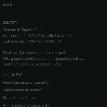
Tecnici
Eventi
Questi cookie
sono necessari
per il
CONTATTI
funzionamento
Comune di Gropello Cairoli
del sito e non
Via Libertà, 47 - 27027 Gropello Cairoli (PV)
possono
Codice fiscale / P. IVA: 00464180181
essere
disabilitati.
Email:
info@comune.gropellocairoli.pv.it
Questi cookie
PEC:
gropellocairoli@pec.comune.gropellocairoli.pv.it
non raccolgono
Centralino unico: (+39) 0382815233
informazioni
personali.
Leggi le FAQ
Prenotazione appuntamento
Segnalazione disservizio
Richiesta assistenza
Amministrazione trasparente