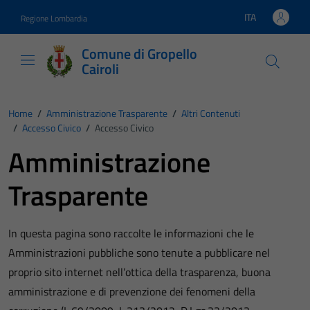
Vai ai contenuti
Vai al footer
ITA
Regione Lombardia
Lingua attiva:
Comune di Gropello
Cairoli
Home
/
Amministrazione Trasparente
/
Altri Contenuti
/
Accesso Civico
/
Accesso Civico
Amministrazione
Trasparente
In questa pagina sono raccolte le informazioni che le
Amministrazioni pubbliche sono tenute a pubblicare nel
proprio sito internet nell’ottica della trasparenza, buona
amministrazione e di prevenzione dei fenomeni della