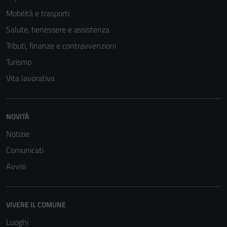
Mobilità e trasporti
Salute, benessere e assistenza
Tributi, finanze e contravvenzioni
Turismo
Vita lavorativa
NOVITÀ
Tecnici
Questi cookie
Notizie
sono necessari
Comunicati
per il
Avvisi
funzionamento
del sito e non
possono
essere
VIVERE IL COMUNE
disabilitati.
Luoghi