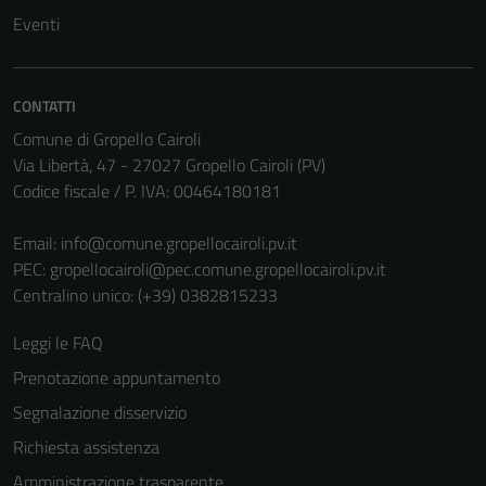
Questi cookie
Eventi
non raccolgono
informazioni
personali.
CONTATTI
Comune di Gropello Cairoli
Via Libertà, 47 - 27027 Gropello Cairoli (PV)
Codice fiscale / P. IVA: 00464180181
Email:
info@comune.gropellocairoli.pv.it
PEC:
gropellocairoli@pec.comune.gropellocairoli.pv.it
Centralino unico: (+39) 0382815233
Leggi le FAQ
Prenotazione appuntamento
Segnalazione disservizio
Richiesta assistenza
Amministrazione trasparente