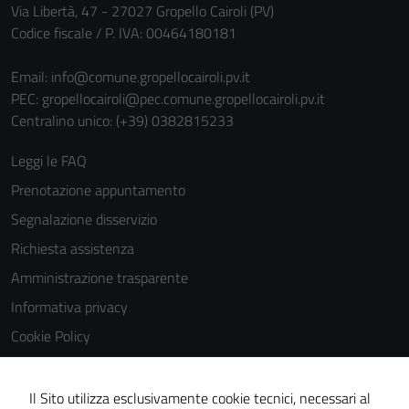
personali.
Via Libertà, 47 - 27027 Gropello Cairoli (PV)
Codice fiscale / P. IVA: 00464180181
Email:
info@comune.gropellocairoli.pv.it
PEC:
gropellocairoli@pec.comune.gropellocairoli.pv.it
Centralino unico: (+39) 0382815233
Leggi le FAQ
Prenotazione appuntamento
Segnalazione disservizio
Richiesta assistenza
Amministrazione trasparente
Informativa privacy
Cookie Policy
Note legali
Dichiarazione di accessibilità
Il Sito utilizza esclusivamente cookie tecnici, necessari al