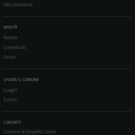
Vita lavorativa
NOVITÀ
Notizie
Comunicati
Tecnici
Avvisi
Questi cookie
sono necessari
per il
funzionamento
VIVERE IL COMUNE
del sito e non
Luoghi
possono
Eventi
essere
disabilitati.
Questi cookie
non raccolgono
CONTATTI
informazioni
Comune di Gropello Cairoli