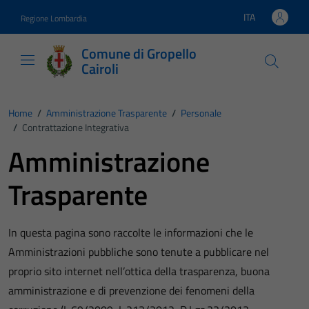
Vai ai contenuti
Vai al footer
ITA
Regione Lombardia
Lingua attiva:
Comune di Gropello
Cairoli
Home
/
Amministrazione Trasparente
/
Personale
/
Contrattazione Integrativa
Amministrazione
Trasparente
In questa pagina sono raccolte le informazioni che le
Amministrazioni pubbliche sono tenute a pubblicare nel
proprio sito internet nell’ottica della trasparenza, buona
amministrazione e di prevenzione dei fenomeni della