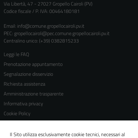
personali.
Via Libertà, 47 - 27027 Gropello Cairoli (PV)
Codice fiscale / P. IVA: 00464180181
Email:
info@comune.gropellocairoli.pv.it
PEC:
gropellocairoli@pec.comune.gropellocairoli.pv.it
Centralino unico: (+39) 0382815233
Leggi le FAQ
Prenotazione appuntamento
Segnalazione disservizio
Richiesta assistenza
Amministrazione trasparente
Informativa privacy
Cookie Policy
Note legali
Dichiarazione di accessibilità
Il Sito utilizza esclusivamente cookie tecnici, necessari al