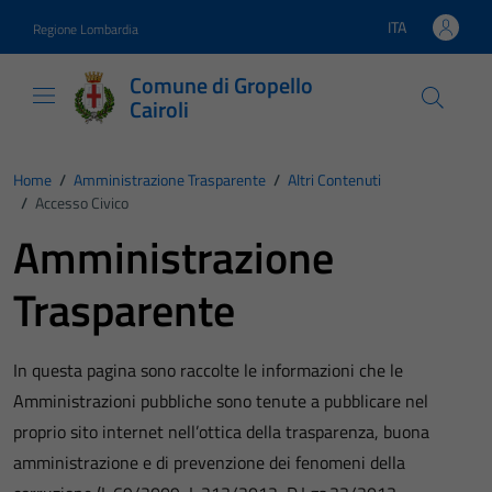
Vai ai contenuti
Vai al footer
ITA
Regione Lombardia
Lingua attiva:
Comune di Gropello
Cairoli
Home
/
Amministrazione Trasparente
/
Altri Contenuti
/
Accesso Civico
Amministrazione
Trasparente
In questa pagina sono raccolte le informazioni che le
Amministrazioni pubbliche sono tenute a pubblicare nel
proprio sito internet nell’ottica della trasparenza, buona
amministrazione e di prevenzione dei fenomeni della