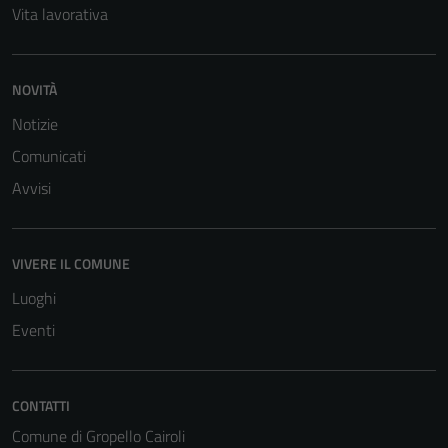
Vita lavorativa
NOVITÀ
Notizie
Comunicati
Tecnici
Avvisi
Questi cookie
sono necessari
per il
funzionamento
VIVERE IL COMUNE
del sito e non
Luoghi
possono
Eventi
essere
disabilitati.
Questi cookie
non raccolgono
CONTATTI
informazioni
Comune di Gropello Cairoli