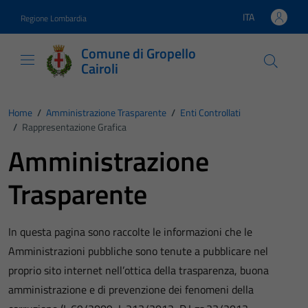
Vai ai contenuti
Vai al footer
ITA
Regione Lombardia
Lingua attiva:
Comune di Gropello
Cairoli
Home
/
Amministrazione Trasparente
/
Enti Controllati
/
Rappresentazione Grafica
Amministrazione
Trasparente
In questa pagina sono raccolte le informazioni che le
Amministrazioni pubbliche sono tenute a pubblicare nel
proprio sito internet nell’ottica della trasparenza, buona
amministrazione e di prevenzione dei fenomeni della