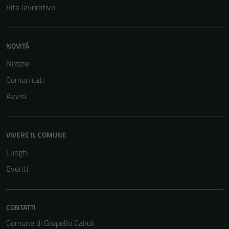
Vita lavorativa
NOVITÀ
Notizie
Comunicati
Tecnici
Avvisi
Questi cookie
sono necessari
per il
funzionamento
VIVERE IL COMUNE
del sito e non
Luoghi
possono
Eventi
essere
disabilitati.
Questi cookie
non raccolgono
CONTATTI
informazioni
Comune di Gropello Cairoli