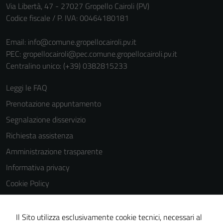
personali.
Via Libertà, 47 - 27027 Gropello Cairoli (PV)
Codice fiscale / P. IVA: 00464180181
Email:
info@comune.gropellocairoli.pv.it
PEC:
gropellocairoli@pec.comune.gropellocairoli.pv.it
Centralino unico: (+39) 0382815233
Leggi le FAQ
Prenotazione appuntamento
Segnalazione disservizio
Richiesta assistenza
Amministrazione trasparente
Informativa privacy
Cookie Policy
Note legali
Dichiarazione di accessibilità
Il Sito utilizza esclusivamente cookie tecnici, necessari al