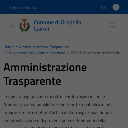
Vai ai contenuti
Vai al footer
ITA
Regione Lombardia
Lingua attiva:
Comune di Gropello
Cairoli
Home
/
Amministrazione Trasparente
/
Pagamenti Dell' Amministrazione
/
IBAN E Pagamenti Informatici
Amministrazione
Trasparente
In questa pagina sono raccolte le informazioni che le
Amministrazioni pubbliche sono tenute a pubblicare nel
proprio sito internet nell’ottica della trasparenza, buona
amministrazione e di prevenzione dei fenomeni della