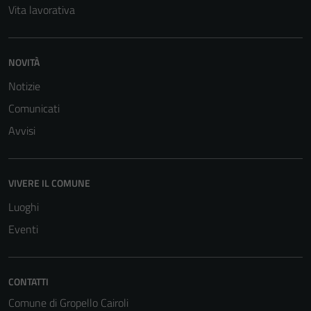
Vita lavorativa
NOVITÀ
Notizie
Comunicati
Tecnici
Avvisi
Questi cookie
sono necessari
per il
funzionamento
VIVERE IL COMUNE
del sito e non
Luoghi
possono
Eventi
essere
disabilitati.
Questi cookie
non raccolgono
CONTATTI
informazioni
Comune di Gropello Cairoli