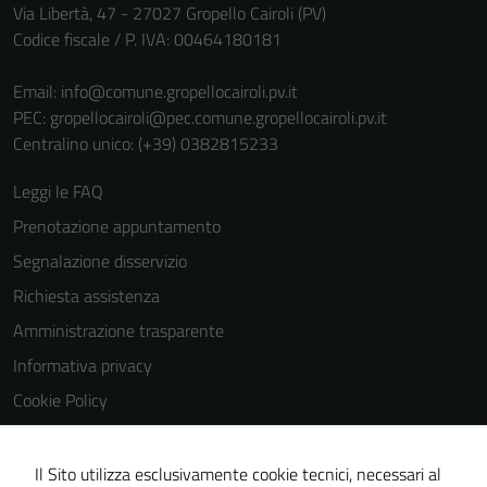
personali.
Via Libertà, 47 - 27027 Gropello Cairoli (PV)
Codice fiscale / P. IVA: 00464180181
Email:
info@comune.gropellocairoli.pv.it
PEC:
gropellocairoli@pec.comune.gropellocairoli.pv.it
Centralino unico: (+39) 0382815233
Leggi le FAQ
Prenotazione appuntamento
Segnalazione disservizio
Richiesta assistenza
Amministrazione trasparente
Informativa privacy
Cookie Policy
Note legali
Dichiarazione di accessibilità
Il Sito utilizza esclusivamente cookie tecnici, necessari al