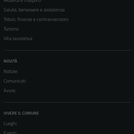
Mobilità e trasporti
Salute, benessere e assistenza
Tributi, finanze e contravvenzioni
Turismo
Vita lavorativa
NOVITÀ
Tecnici
Notizie
Questi cookie
sono necessari
Comunicati
per il
Avvisi
funzionamento
del sito e non
possono
VIVERE IL COMUNE
essere
Luoghi
disabilitati.
Questi cookie
Eventi