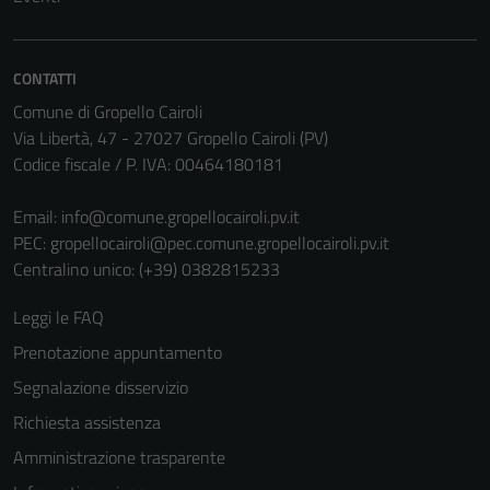
non raccolgono
informazioni
personali.
CONTATTI
Comune di Gropello Cairoli
Via Libertà, 47 - 27027 Gropello Cairoli (PV)
Codice fiscale / P. IVA: 00464180181
Email:
info@comune.gropellocairoli.pv.it
PEC:
gropellocairoli@pec.comune.gropellocairoli.pv.it
Centralino unico: (+39) 0382815233
Leggi le FAQ
Prenotazione appuntamento
Segnalazione disservizio
Richiesta assistenza
Amministrazione trasparente