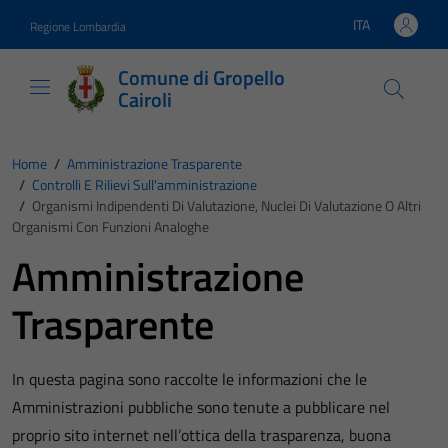
Vai ai contenuti
Vai al footer
ITA
Regione Lombardia
Lingua attiva:
Comune di Gropello
Cairoli
Home
/
Amministrazione Trasparente
/
Controlli E Rilievi Sull'amministrazione
/
Organismi Indipendenti Di Valutazione, Nuclei Di Valutazione O Altri
Organismi Con Funzioni Analoghe
Amministrazione
Trasparente
In questa pagina sono raccolte le informazioni che le
Amministrazioni pubbliche sono tenute a pubblicare nel
proprio sito internet nell’ottica della trasparenza, buona