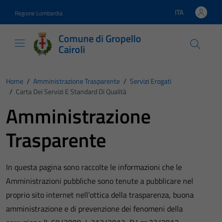
Vai ai contenuti
Vai al footer
ITA
Regione Lombardia
Lingua attiva:
Comune di Gropello
Cairoli
Home
/
Amministrazione Trasparente
/
Servizi Erogati
/
Carta Dei Servizi E Standard Di Qualità
Amministrazione
Trasparente
In questa pagina sono raccolte le informazioni che le
Amministrazioni pubbliche sono tenute a pubblicare nel
proprio sito internet nell’ottica della trasparenza, buona
amministrazione e di prevenzione dei fenomeni della