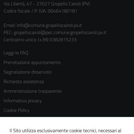
personali.
Via Libertà, 47 - 27027 Gropello Cairoli (PV)
Codice fiscale / P. IVA: 00464180181
Email:
info@comune.gropellocairoli.pv.it
PEC:
gropellocairoli@pec.comune.gropellocairoli.pv.it
Centralino unico: (+39) 0382815233
Leggi le FAQ
Prenotazione appuntamento
Segnalazione disservizio
Richiesta assistenza
Amministrazione trasparente
Informativa privacy
Cookie Policy
Note legali
Dichiarazione di accessibilità
Il Sito utilizza esclusivamente cookie tecnici, necessari al