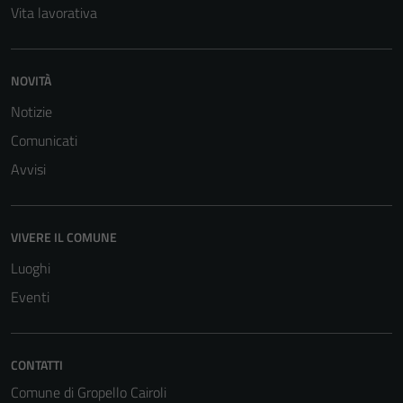
Vita lavorativa
NOVITÀ
Notizie
Comunicati
Tecnici
Avvisi
Questi cookie
sono necessari
per il
funzionamento
VIVERE IL COMUNE
del sito e non
Luoghi
possono
Eventi
essere
disabilitati.
Questi cookie
non raccolgono
CONTATTI
informazioni
Comune di Gropello Cairoli