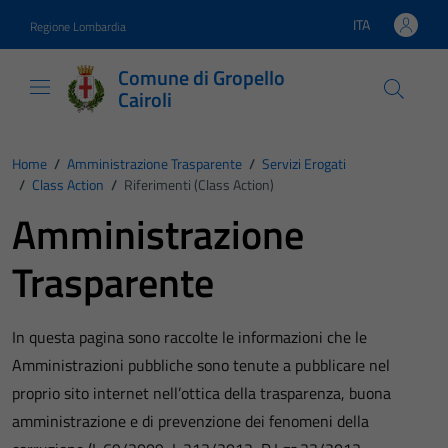
Vai ai contenuti
Vai al footer
ITA
Regione Lombardia
Lingua attiva:
Comune di Gropello
Cairoli
Home
/
Amministrazione Trasparente
/
Servizi Erogati
/
Class Action
/
Riferimenti (Class Action)
Amministrazione
Trasparente
In questa pagina sono raccolte le informazioni che le
Amministrazioni pubbliche sono tenute a pubblicare nel
proprio sito internet nell’ottica della trasparenza, buona
amministrazione e di prevenzione dei fenomeni della