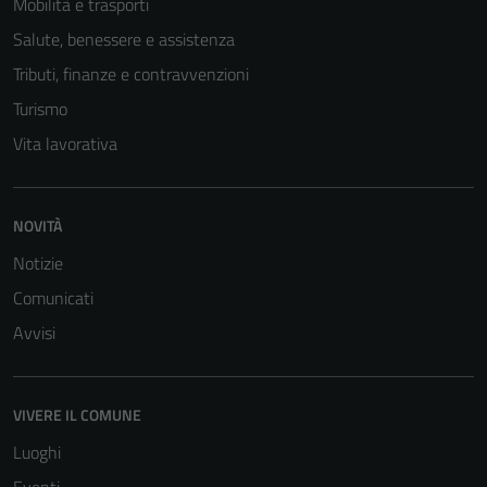
Mobilità e trasporti
Questi cookie
Salute, benessere e assistenza
sono necessari
Tributi, finanze e contravvenzioni
per il
funzionamento
Turismo
del sito e non
Vita lavorativa
possono
essere
disabilitati.
NOVITÀ
Questi cookie
non raccolgono
Notizie
informazioni
Comunicati
personali.
Avvisi
VIVERE IL COMUNE
Luoghi