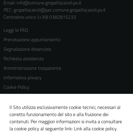
Email:
info@comune.gropellocairoli.pv.it
PEC:
gropellocairoli@pec.comune.gropellocairoli.pv.it
Centralino unico: (+39) 0382815233
Leggi le FAQ
Prenotazione appuntamento
Segnalazione disservizio
Richiesta assistenza
Amministrazione trasparente
Informativa privacy
Cookie Policy
Note legali
Dichiarazione di accessibilità
Il Sito utilizza esclusivamente cookie tecnici, necessari al
corretto funzionamento del sito e alla fruizione dei
Obiettivi di accessibilità
contenuti. Per maggiori informazioni si invita a consultare
Piano di miglioramento del sito
la cookie policy al seguente link:
Link alla cookie policy