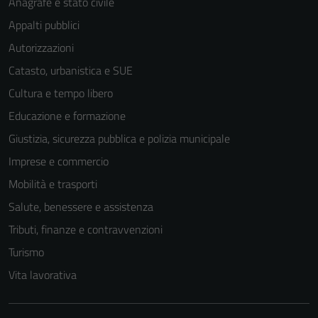
Anagrafe e stato civile
Appalti pubblici
Autorizzazioni
Catasto, urbanistica e SUE
Tecnici
Cultura e tempo libero
Questi cookie
Educazione e formazione
sono necessari
Giustizia, sicurezza pubblica e polizia municipale
per il
funzionamento
Imprese e commercio
del sito e non
Mobilità e trasporti
possono
Salute, benessere e assistenza
essere
disabilitati.
Tributi, finanze e contravvenzioni
Questi cookie
Turismo
non raccolgono
Vita lavorativa
informazioni
personali.