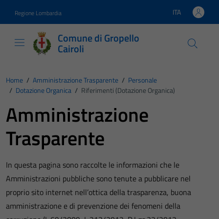
Vai ai contenuti
Vai al footer
ITA
Regione Lombardia
Lingua attiva:
Comune di Gropello
Cairoli
Home
/
Amministrazione Trasparente
/
Personale
/
Dotazione Organica
/
Riferimenti (Dotazione Organica)
Amministrazione
Trasparente
In questa pagina sono raccolte le informazioni che le
Amministrazioni pubbliche sono tenute a pubblicare nel
proprio sito internet nell’ottica della trasparenza, buona
amministrazione e di prevenzione dei fenomeni della