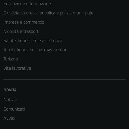
Educazione e formazione
Giustizia, sicurezza pubblica e polizia municipale
Tecnici
Questi cookie
Imprese e commercio
sono necessari
Mobilità e trasporti
per il
Salute, benessere e assistenza
funzionamento
del sito e non
Tributi, finanze e contravvenzioni
possono
Turismo
essere
Vita lavorativa
disabilitati.
Questi cookie
non raccolgono
NOVITÀ
informazioni
personali.
Notizie
Comunicati
Avvisi