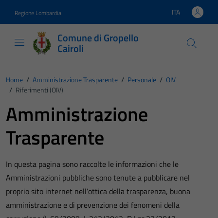
Vai ai contenuti
Vai al footer
ITA
Regione Lombardia
Lingua attiva:
Comune di Gropello
Cairoli
Home
/
Amministrazione Trasparente
/
Personale
/
OIV
/
Riferimenti (OIV)
Amministrazione
Trasparente
In questa pagina sono raccolte le informazioni che le
Amministrazioni pubbliche sono tenute a pubblicare nel
proprio sito internet nell’ottica della trasparenza, buona
amministrazione e di prevenzione dei fenomeni della